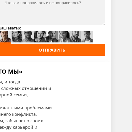
Ваш аватар:
ОТПРАВИТЬ
ТО МЫ»
и, иногда
е сложных отношений и
арной семьи,
еожиданными проблемами
ннего конфликта,
м, забывает о своих
между карьерой и