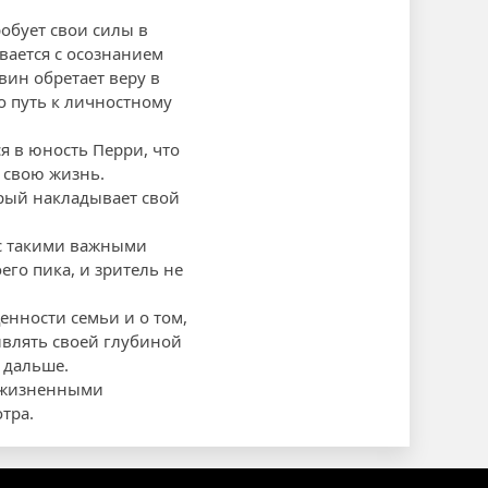
робует свои силы в
вается с осознанием
вин обретает веру в
то путь к личностному
 в юность Перри, что
 свою жизнь.
орый накладывает свой
 с такими важными
го пика, и зритель не
енности семьи и о том,
ивлять своей глубиной
т дальше.
и жизненными
тра.