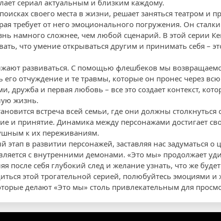
лает сериал актуальным и близким каждому.
поисках своего места в жизни, решает заняться театром и п
рая требует от него эмоционального погружения. Он сталки
знь намного сложнее, чем любой сценарий. В этой серии Ке
вать, что умение открываться другим и принимать себя – э
лжают развиваться. С помощью флешбеков мы возвращаемся
 его отчуждение и те травмы, которые он пронес через всю
, дружба и первая любовь – все это создает контекст, кот
лую жизнь.
ановится встреча всей семьи, где они должны столкнуться
ие и принятие. Динамика между персонажами достигает свое
ушным к их переживаниям.
 этап в развитии персонажей, заставляя нас задуматься о ц
авляется с внутренними демонами. «Это мы» продолжает уд
яя после себя глубокий след и желание узнать, что же буде
иться этой трогательной серией, полюбуйтесь эмоциями 
оторые делают «Это мы» столь привлекательным для просмо