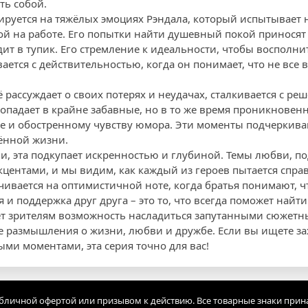
ть собой.
руется на тяжёлых эмоциях Рэндала, который испытывает 
вой на работе. Его попытки найти душевный покой принося
одит в тупик. Его стремление к идеальности, чтобы восполн
ается с действительностью, когда он понимает, что не все 
 рассуждает о своих потерях и неудачах, сталкивается с ре
попадает в крайне забавные, но в то же время проникновен
е и обостренному чувству юмора. Эти моменты подчеркива
ённой жизни.
и, эта подкупает искренностью и глубиной. Темы любви, 
кцентами, и мы видим, как каждый из героев пытается спра
чивается на оптимистичной ноте, когда братья понимают, ч
и поддержка друг друга – это то, что всегда поможет найти
ает зрителям возможность насладиться запутанными сюжет
ие размышления о жизни, любви и дружбе. Если вы ищете
ми моментами, эта серия точно для вас!
убличной офертой или призывом к действию. Все товарные знаки прин