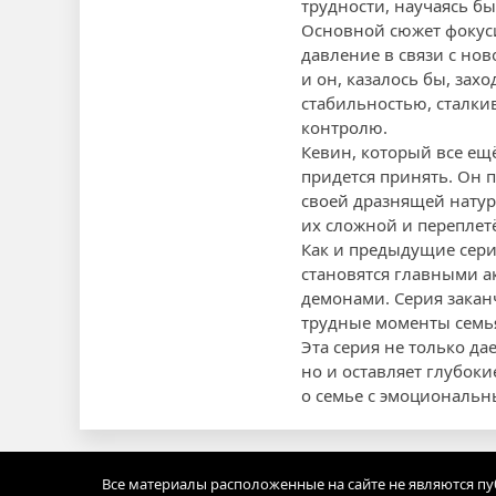
трудности, научаясь бы
Основной сюжет фокуси
давление в связи с но
и он, казалось бы, зах
стабильностью, сталкив
контролю.
Кевин, который все ещё
придется принять. Он 
своей дразнящей натур
их сложной и переплет
Как и предыдущие сери
становятся главными а
демонами. Серия закан
трудные моменты семья 
Эта серия не только д
но и оставляет глубок
о семье с эмоциональны
Все материалы расположенные на сайте не являются п