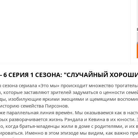
- 6 СЕРИЯ 1 СЕЗОНА: "СЛУЧАЙНЫЙ ХОРОШ
о сезона сериала «Это мы» происходит множество трогате
 которые заставляют зрителей задуматься о ценности семе
оды, изобилующие яркими эмоциями и щемящими воспоми
 историю семейства Пирсонов.
 же параллельная линия времён. Мы оказываемся как в наст
рых разворачивается жизнь Рэндала и Кевина в их юности.
, когда братья-младенцы жили в доме с родителями, и их
роваться. Именно в этом эпизоде мы видим, как важно п