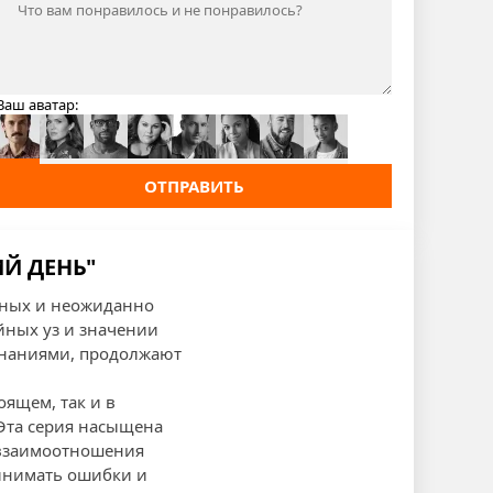
Ваш аватар:
ОТПРАВИТЬ
ИЙ ДЕНЬ"
льных и неожиданно
йных уз и значении
наниями, продолжают
оящем, так и в
 Эта серия насыщена
 взаимоотношения
ринимать ошибки и