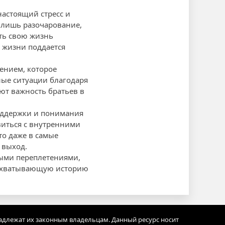
настоящий стресс и
т лишь разочарование,
ить свою жизнь
в жизни поддается
шением, которое
ные ситуации благодаря
ют важность братьев в
поддержки и понимания
виться с внутренними
то даже в самые
 выход.
ными переплетениями,
 захватывающую историю
адлежат их законным владельцам. Данный ресурс носит