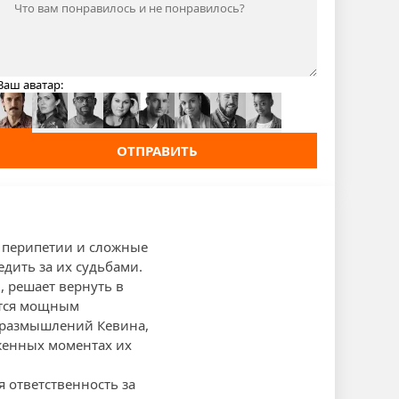
Ваш аватар:
ОТПРАВИТЬ
е перипетии и сложные
дить за их судьбами.
, решает вернуть в
вится мощным
х размышлений Кевина,
яженных моментах их
я ответственность за