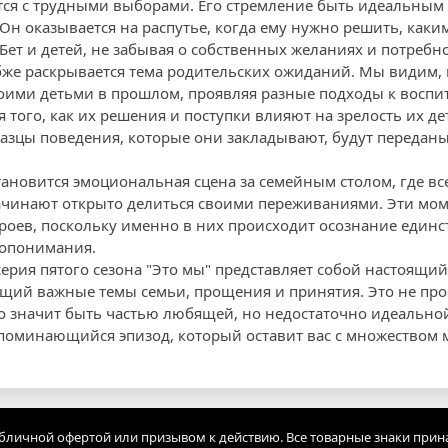
тся с трудными выборами. Его стремление быть идеальным
Он оказывается на распутье, когда ему нужно решить, каки
ет и детей, не забывая о собственных желаниях и потребно
убже раскрывается тема родительских ожиданий. Мы видим, 
оими детьми в прошлом, проявляя разные подходы к воспит
того, как их решения и поступки влияют на зрелость их де
разцы поведения, которые они закладывают, будут переда
ановится эмоциональная сцена за семейным столом, где вс
ачинают открыто делиться своими переживаниями. Эти мом
роев, поскольку именно в них происходит осознание единс
допонимания.
 серия пятого сезона "Это мы" представляет собой настоящ
ающий важные темы семьи, прощения и принятия. Это не про
о значит быть частью любящей, но недостаточно идеальной
апоминающийся эпизод, который оставит вас с множеством 
убличной офертой или призывом к действию. Все товарные знаки прин