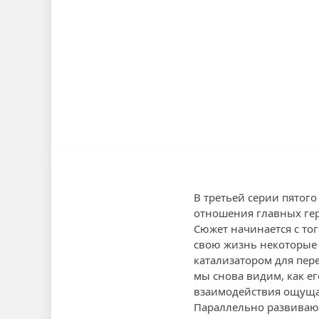
В третьей серии пятог
отношения главных гер
Сюжет начинается с тог
свою жизнь некоторые 
катализатором для пер
мы снова видим, как ег
взаимодействия ощущае
Параллельно развиваютс