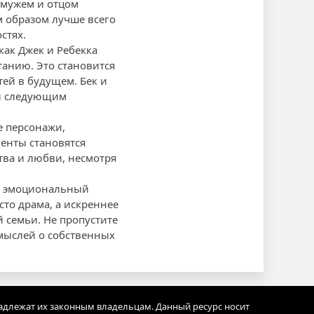
 мужем и отцом
м образом лучше всего
стях.
как Джек и Ребекка
анию. Это становится
тей в будущем. Бек и
ны следующим
е персонажи,
енты становятся
тва и любви, несмотря
ий эмоциональный
сто драма, а искреннее
 семьи. Не пропустите
мыслей о собственных
адлежат их законным владельцам. Данный ресурс носит