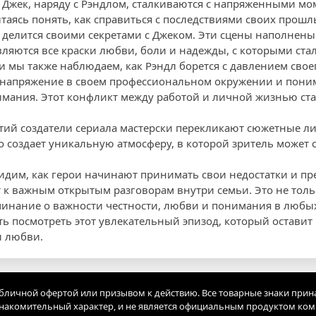
 Джек, наряду с Рэндлом, сталкиваются с напряженными мо
таясь понять, как справиться с последствиями своих прош
 делится своими секретами с Джеком. Эти сцены наполнен
вляются все краски любви, боли и надежды, с которыми ста
ии мы также наблюдаем, как Рэндл борется с давлением сво
 напряжение в своем профессиональном окружении и понима
имания. Этот конфликт между работой и личной жизнью ст
ытий создатели сериала мастерски перекликают сюжетные ли
о создает уникальную атмосферу, в которой зритель может
идим, как герои начинают принимать свои недостатки и п
 к важным открытым разговорам внутри семьи. Это не толь
инание о важности честности, любви и понимания в любы
ь посмотреть этот увлекательный эпизод, который оставит 
и любви.
убличной офертой или призывом к действию. Все товарные знаки прин
акомительный характер, и не является официальным продуктом ко