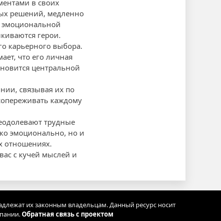
ментами в своих
лых решений, медленно
ы эмоциональной
лкиваются герои.
его карьерного выбора.
ет, что его личная
ановится центральной
нии, связывая их по
 сопереживать каждому
реодолевают трудные
ко эмоционально, но и
х отношениях.
вас с кучей мыслей и
адлежат их законным владельцам. Данный ресурс носит
мпании.
Обратная связь с проектом