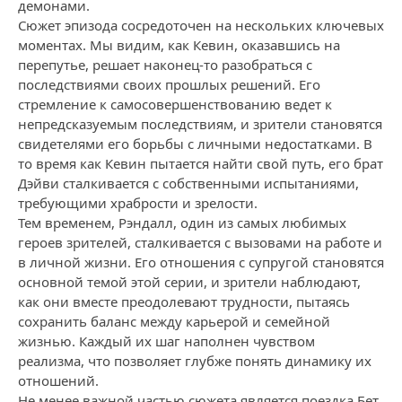
демонами.
Сюжет эпизода сосредоточен на нескольких ключевых
моментах. Мы видим, как Кевин, оказавшись на
перепутье, решает наконец-то разобраться с
последствиями своих прошлых решений. Его
стремление к самосовершенствованию ведет к
непредсказуемым последствиям, и зрители становятся
свидетелями его борьбы с личными недостатками. В
то время как Кевин пытается найти свой путь, его брат
Дэйви сталкивается с собственными испытаниями,
требующими храбрости и зрелости.
Тем временем, Рэндалл, один из самых любимых
героев зрителей, сталкивается с вызовами на работе и
в личной жизни. Его отношения с супругой становятся
основной темой этой серии, и зрители наблюдают,
как они вместе преодолевают трудности, пытаясь
сохранить баланс между карьерой и семейной
жизнью. Каждый их шаг наполнен чувством
реализма, что позволяет глубже понять динамику их
отношений.
Не менее важной частью сюжета является поездка Бет