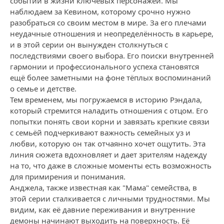
событий в жизни ключевых персонажей. Мы
наблюдаем за Кевином, которому срочно нужно
разобраться со своим местом в мире. За его плечами
неудачные отношения и неопределённость в карьере,
и в этой серии он вынужден столкнуться с
последствиями своего выбора. Его поиски внутренней
гармонии и профессионального успеха становятся
ещё более заметными на фоне тёплых воспоминаний
о семье и детстве.
Тем временем, мы погружаемся в историю Рэндала,
который стремится наладить отношения с отцом. Его
попытки понять свои корни и завязать крепкие связи
с семьёй подчеркивают важность семейных уз и
любви, которую он так отчаянно хочет ощутить. Эта
линия сюжета вдохновляет и дает зрителям надежду
на то, что даже в сложные моменты есть возможность
для примирения и понимания.
Анджела, также известная как "Мама" семейства, в
этой серии сталкивается с личными трудностями. Мы
видим, как её давние переживания и внутренние
демоны начинают выходить на поверхность. Её